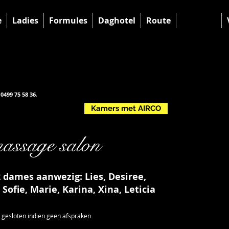
e
Ladies
Formules
Daghotel
Route
Tarieven
,
0499 75 58 36
,
Kamers met AIRCO
mas
sage salon
 dames aanwezig: Lies, Desiree,
 Sofie, Marie, Karina, Xina, Leticia
 gesloten indien geen afspraken