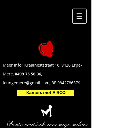
Meer info? Kraaineststraat 16, 9420 Erpe-
Mere,
0499 75 58 36
,
loungemere@gmail.com
, BE
0842786379
Kamers met AIRCO
Beste erotisch mas
sage salon